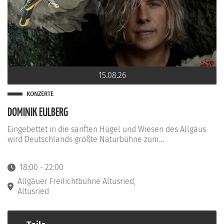
15.08.26
KONZERTE
DOMINIK EULBERG
Eingebettet in die sanften Hügel und Wiesen des Allgäus
wird Deutschlands größte Naturbühne zum…
18:00 - 22:00
Startzeit: 18:00
Allgäuer Freilichtbühne Altusried,
Altusried