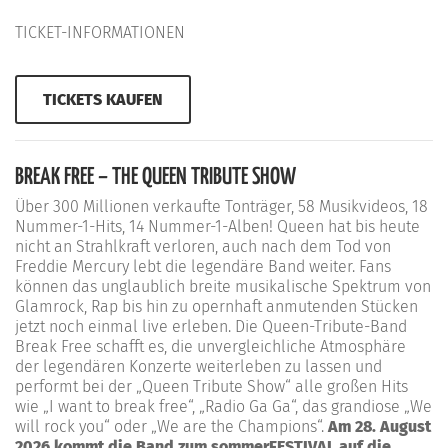
TICKET-INFORMATIONEN
TICKETS KAUFEN
BREAK FREE – THE QUEEN TRIBUTE SHOW
Über 300 Millionen verkaufte Tonträger, 58 Musikvideos, 18
Nummer-1-Hits, 14 Nummer-1-Alben! Queen hat bis heute
nicht an Strahlkraft verloren, auch nach dem Tod von
Freddie Mercury lebt die legendäre Band weiter. Fans
können das unglaublich breite musikalische Spektrum von
Glamrock, Rap bis hin zu opernhaft anmutenden Stücken
jetzt noch einmal live erleben. Die Queen-Tribute-Band
Break Free schafft es, die unvergleichliche Atmosphäre
der legendären Konzerte weiterleben zu lassen und
performt bei der „Queen Tribute Show“ alle großen Hits
wie „I want to break free“, „Radio Ga Ga“, das grandiose „We
will rock you“ oder „We are the Champions“.
Am 28. August
2026 kommt die Band zum sommerFESTIVAL auf die