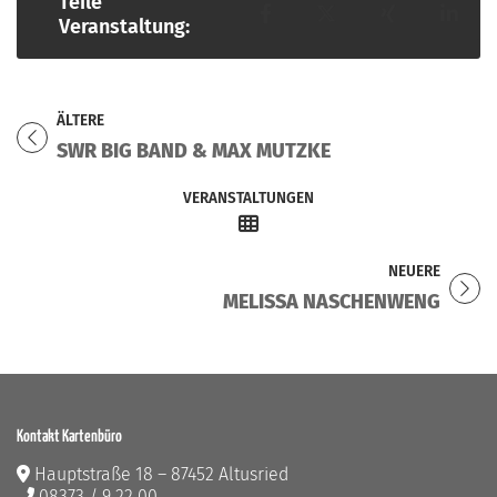
Teile
Teilen auf Facebook
Teilen auf X
Teilen auf 
Teil
Veranstaltung:
ÄLTERE
Titel für Veranstaltung
SWR BIG BAND & MAX MUTZKE
VERANSTALTUNGEN
NEUERE
Titel für Veranstaltung
MELISSA NASCHENWENG
Kontakt Kartenbüro
Hauptstraße 18 – 87452 Altusried
08373 / 9 22 00